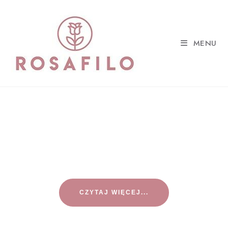
MENU
Z MIŁOŚCI DO
NATURY
CZYTAJ WIĘCEJ...