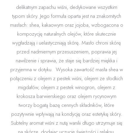
delikatnym zapachu wiśni, dedykowane wszystkim
typom skóry. Jego formuła oparta jest na znakomitych
masłach: shea, kakaowym oraz jojoba, wzbogacona o
kompozycję naturalnych olejów, które skutecznie
wygładzają i uelastyczniają skórę. Masło chroni skórę
przed nadmiernym przesuszeniem, poprawia jej
nawilżenie i sprawia, że staje się bardziej miękka i
przyjemna w dotyku.
Wysoka zawartość masła shea w
połączeniu z olejem z pestek wiśni, olejem ze słodkich
migdałów, olejem z pestek winogron, olejem z
krokosza barwierskiego oraz olejem rycynowym
tworzy bogatą bazę cennych składników, które
pozytywnie wpływają na kondycję oraz estetykę skóry.
Subtelny aromat wiśni z nutą wanilii długo utrzymuje się
na skórze, dodając uczucie świeżości i relaksu.