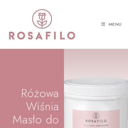
MENU
Różowa
Wiśnia
Masło do