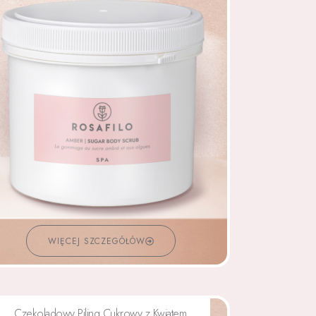
WIĘCEJ SZCZEGÓŁÓW
Czekoladowy Piling Cukrowy z Kwiatem