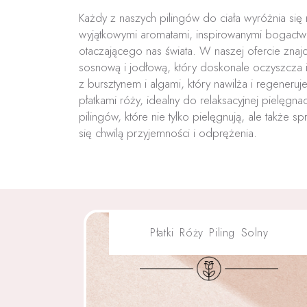
Każdy z naszych pilingów do ciała wyróżnia się n
wyjątkowymi aromatami, inspirowanymi bogactw
otaczającego nas świata. W naszej ofercie znajd
sosnową i jodłową, który doskonale oczyszcza i
z bursztynem i algami, który nawilża i regeneruje
płatkami róży, idealny do relaksacyjnej pielęgna
pilingów, które nie tylko pielęgnują, ale także sp
się chwilą przyjemności i odprężenia.
Płatki Róży Piling Solny