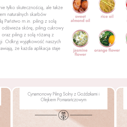
ie tylko skutecznością, ale także
em naturalnych skarbów
ą Państwo m.in. piling z solą
 odświeża skórę, piling cukrowy
 oraz piling z solą różaną z
cji. Odkryj wyjątkowość naszych
rawiają, że każda aplikacja staje
Cynamonowy Piling Solny z Goździkami i
Olejkiem Pomarańczowym