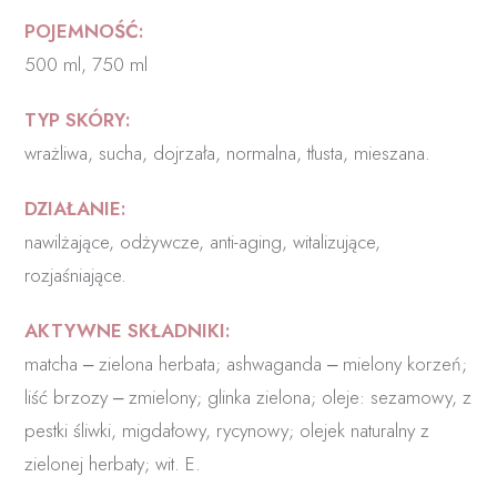
POJEMNOŚĆ:
500 ml, 750 ml
TYP SKÓRY:
wrażliwa, sucha, dojrzała, normalna, tłusta, mieszana.
DZIAŁANIE:
nawilżające, odżywcze, anti-aging, witalizujące,
rozjaśniające.
AKTYWNE SKŁADNIKI:
matcha
‒
zielona herbata; ashwaganda
‒
mielony korzeń;
liść brzozy
‒
zmielony; glinka zielona; oleje: sezamowy, z
pestki śliwki, migdałowy, rycynowy; olejek naturalny z
zielonej herbaty; wit. E.