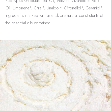
Eucalyptus Globulus Leaf Oil, Vetiveria Zizanoides Root
Oil, Limonene*, Citral*, Linalool*, Citronellol*, Geraniol*.
Ingredients marked with asterisk are natural constitutents of
the essential oils contained.