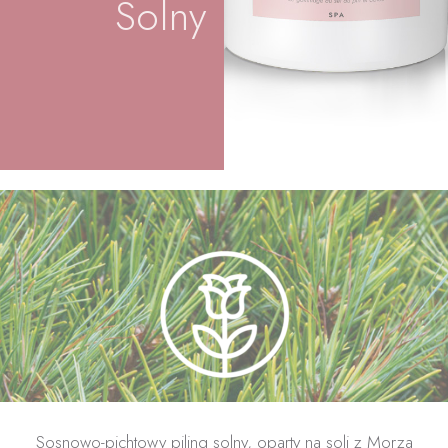
Solny
Sosnowo-pichtowy piling solny, oparty na soli z Morza