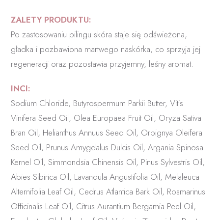
ZALETY PRODUKTU:
Po zastosowaniu pilingu skóra staje się odświeżona,
gładka i pozbawiona martwego naskórka, co sprzyja jej
regeneracji oraz pozostawia przyjemny, leśny aromat.
INCI:
Sodium Chloride, Butyrospermum Parkii Butter, Vitis
Vinifera Seed Oil, Olea Europaea Fruit Oil, Oryza Sativa
Bran Oil, Helianthus Annuus Seed Oil, Orbignya Oleifera
Seed Oil, Prunus Amygdalus Dulcis Oil, Argania Spinosa
Kernel Oil, Simmondsia Chinensis Oil, Pinus Sylvestris Oil,
Abies Sibirica Oil, Lavandula Angustifolia Oil, Melaleuca
Alternifolia Leaf Oil, Cedrus Atlantica Bark Oil, Rosmarinus
Officinalis Leaf Oil, Citrus Aurantium Bergamia Peel Oil,