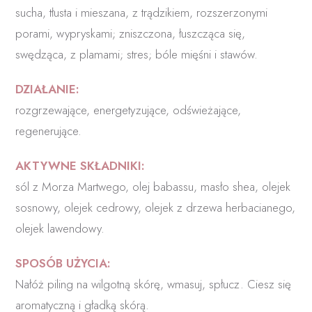
sucha, tłusta i mieszana, z trądzikiem, rozszerzonymi
porami, wypryskami; zniszczona, łuszcząca się,
swędząca, z plamami; stres; bóle mięśni i stawów.
DZIAŁANIE:
rozgrzewające, energetyzujące, odświeżające,
regenerujące.
AKTYWNE SKŁADNIKI:
sól z Morza Martwego, olej babassu, masło shea, olejek
sosnowy, olejek cedrowy, olejek z drzewa herbacianego,
olejek lawendowy.
SPOSÓB UŻYCIA:
Nałóż piling na wilgotną skórę, wmasuj, spłucz. Ciesz się
aromatyczną i gładką skórą.