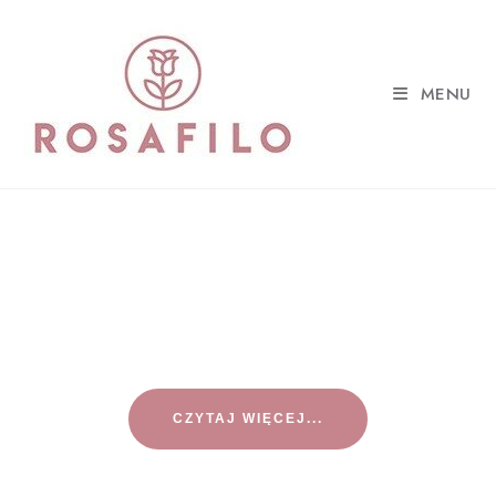
MENU
Z MIŁOŚCI DO
NATURY
CZYTAJ WIĘCEJ...