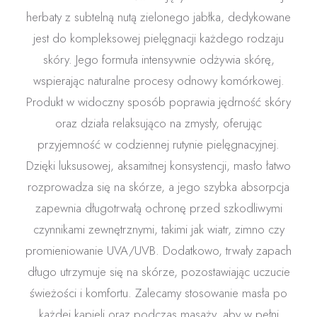
herbaty z subtelną nutą zielonego jabłka, dedykowane
jest do kompleksowej pielęgnacji każdego rodzaju
skóry. Jego formuła intensywnie odżywia skórę,
wspierając naturalne procesy odnowy komórkowej.
Produkt w widoczny sposób poprawia jędrność skóry
oraz działa relaksująco na zmysły, oferując
przyjemność w codziennej rutynie pielęgnacyjnej.
Dzięki luksusowej, aksamitnej konsystencji, masło łatwo
rozprowadza się na skórze, a jego szybka absorpcja
zapewnia długotrwałą ochronę przed szkodliwymi
czynnikami zewnętrznymi, takimi jak wiatr, zimno czy
promieniowanie UVA/UVB. Dodatkowo, trwały zapach
długo utrzymuje się na skórze, pozostawiając uczucie
świeżości i komfortu. Zalecamy stosowanie masła po
każdej kąpieli oraz podczas masaży, aby w pełni